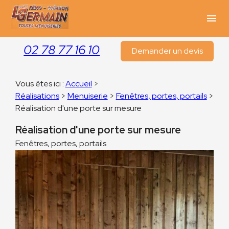
Panneau de gestion des cookies
menu
02 78 77 16 10
Demander un devis
Vous êtes ici :
Accueil
>
Réalisations
>
Menuiserie
>
Fenêtres, portes, portails
>
Réalisation d'une porte sur mesure
Réalisation d'une porte sur mesure
Fenêtres, portes, portails