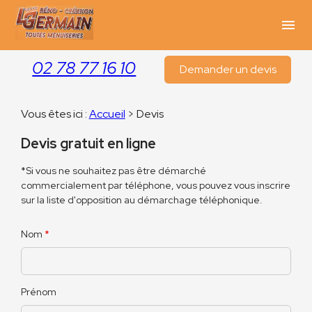
Panneau de gestion des cookies
menu
02 78 77 16 10
Demander un devis
Vous êtes ici :
Accueil
> Devis
Devis gratuit en ligne
*Si vous ne souhaitez pas être démarché
commercialement par téléphone, vous pouvez vous inscrire
sur la liste d'opposition au démarchage téléphonique.
Nom
*
Prénom