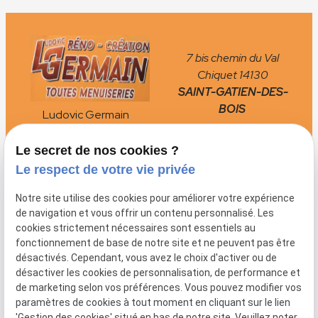
7 bis chemin du Val
Chiquet
14130
SAINT-GATIEN-DES-
BOIS
Ludovic Germain
Menuiserie
Le secret de nos cookies ?
02 78 77 16 10
phone
Le respect de votre vie privée
Notre site utilise des cookies pour améliorer votre expérience
Liens utiles :
de navigation et vous offrir un contenu personnalisé. Les
cookies strictement nécessaires sont essentiels au
Politique de confidentialité
fonctionnement de base de notre site et ne peuvent pas être
Mentions légales
désactivés. Cependant, vous avez le choix d'activer ou de
désactiver les cookies de personnalisation, de performance et
Plan du site
de marketing selon vos préférences. Vous pouvez modifier vos
paramètres de cookies à tout moment en cliquant sur le lien
Gestion des cookies
'Gestion des cookies' situé en bas de notre site. Veuillez noter